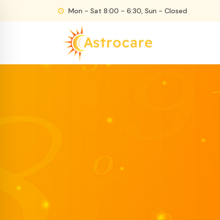
Skip
Mon - Sat 8:00 - 6:30, Sun - Closed
to
content
Just another WordPress site