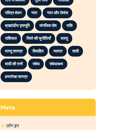
तारों से आकाश
तुला राशि
नादविद्या
पवित्र बंधन
प्यार
प्यार और रोमांस
ब्रह्मांडीय पृष्ठभूमि
मांगलिक दोष
राशि
राशिफल
रिश्ते की चुनौतियाँ
वास्तु
वास्तु शास्त्र
विवाहित
व्यापार
शादी
शादी की रस्में
संबंध
संबंधलक्ष्य
हस्तरेखा शास्त्र
Meta
लॉग इन