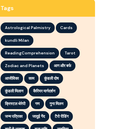
Tags
Astrological Palmistry
Cards
kundli Milan
ReadingComprehension
Tarot
Zodiac and Planets
आग और बर्फ
आजीविका
काम
कुंडली दोष
कुंडली मिलान
कैरियर मार्गदर्शन
क्रिस्टल थेरेपी
गण
गुना मिलन
जन्म पत्रिका
जादुई गेंद
टैरो रीडिंग