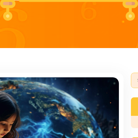
Se
for: