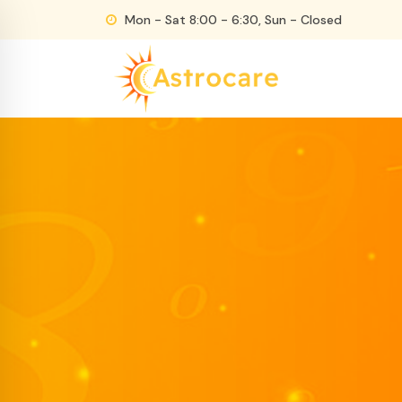
Skip
Mon - Sat 8:00 - 6:30, Sun - Closed
to
content
Just another WordPress site