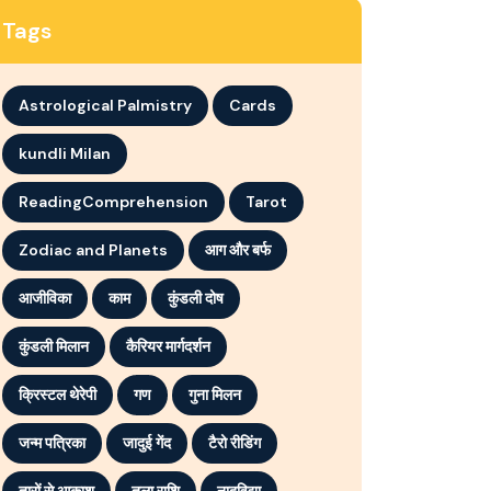
Tags
Astrological Palmistry
Cards
kundli Milan
ReadingComprehension
Tarot
Zodiac and Planets
आग और बर्फ
आजीविका
काम
कुंडली दोष
कुंडली मिलान
कैरियर मार्गदर्शन
क्रिस्टल थेरेपी
गण
गुना मिलन
जन्म पत्रिका
जादुई गेंद
टैरो रीडिंग