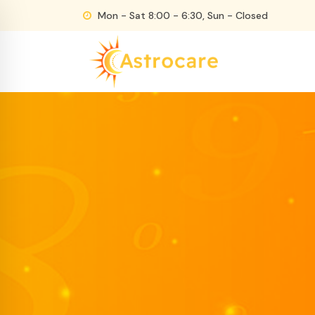
Skip
Mon - Sat 8:00 - 6:30, Sun - Closed
to
content
Just another WordPress site