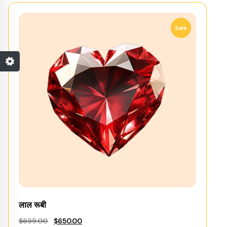
Sale
लाल रूबी
Original
Current
$
699.00
$
650.00