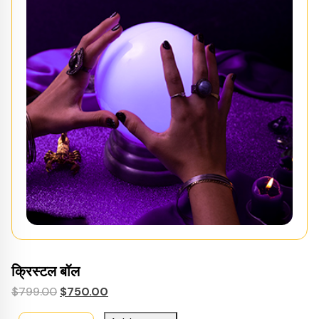
क्रिस्टल बॉल
Original
Current
$
799.00
$
750.00
price
price