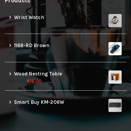
Products
Wrist Watch
$
11.05
1168-RD Brown
$
18.00
–
$
45.00
Wood Nesting Table
Le
Le
$
20.00
$
18.00
prix
prix
initial
actuel
était :
est :
Smart Buy KM-206W
$20.00.
$18.00.
$
18.00