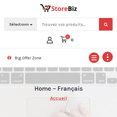
Aller
au
contenu
0
0
Big Offer Zone
Home – Français
Accueil